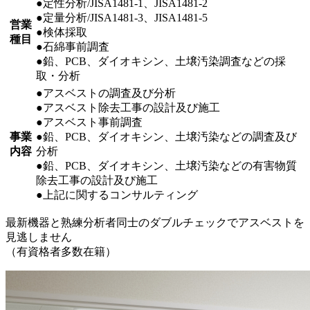
●定性分析/JISA1481-1、JISA1481-2
●定量分析/JISA1481-3、JISA1481-5
営業
●検体採取
種目
●石綿事前調査
●鉛、PCB、ダイオキシン、土壌汚染調査などの採
取・分析
●アスベストの調査及び分析
●アスベスト除去工事の設計及び施工
●アスベスト事前調査
事業
●鉛、PCB、ダイオキシン、土壌汚染などの調査及び
内容
分析
●鉛、PCB、ダイオキシン、土壌汚染などの有害物質
除去工事の設計及び施工
●上記に関するコンサルティング
最新機器と熟練分析者同士のダブルチェックでアスベストを
見逃しません
（有資格者多数在籍）