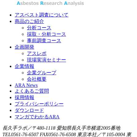
アスベスト調査について
商品のご紹介
分析コース
採取・分析コース
事前調査コース
企画開発
アスレポ
現場実演セミナー
企業情報
企業グループ
会社概要
ARA News
よくあるご質問
採用情報
プライバシーポリシー
ダウンロード
マンガでわかるARA
長久手ラボ／〒480-1118 愛知県長久手市横道2005番地
TEL0561-76-6507 FAX0561-76-6508
東京本社／〒105-0004 東