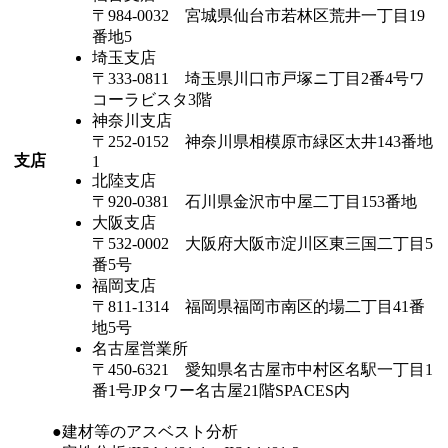
〒984-0032 宮城県仙台市若林区荒井一丁目19
番地5
埼玉支店
〒333-0811 埼玉県川口市戸塚ニ丁目2番4号ワ
コーラビスタ3階
神奈川支店
〒252-0152 神奈川県相模原市緑区太井143番地
支店
1
北陸支店
〒920-0381 石川県金沢市中屋二丁目153番地
大阪支店
〒532-0002 大阪府大阪市淀川区東三国二丁目5
番5号
福岡支店
〒811-1314 福岡県福岡市南区的場二丁目41番
地5号
名古屋営業所
〒450-6321 愛知県名古屋市中村区名駅一丁目1
番1号JPタワー名古屋21階SPACES内
●建材等のアスベスト分析