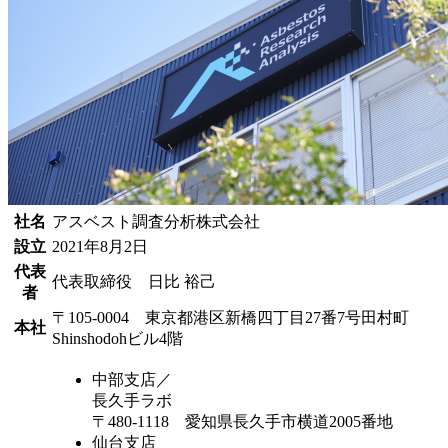
社名
アスベスト調査分析株式会社
設立
2021年8月2日
代表
代表取締役 日比 裕己
者
〒105-0004 東京都港区新橋四丁目27番7号田村町
本社
Shinshodohビル4階
中部支店／
長久手ラボ
〒480-1118 愛知県長久手市横道2005番地
仙台支店