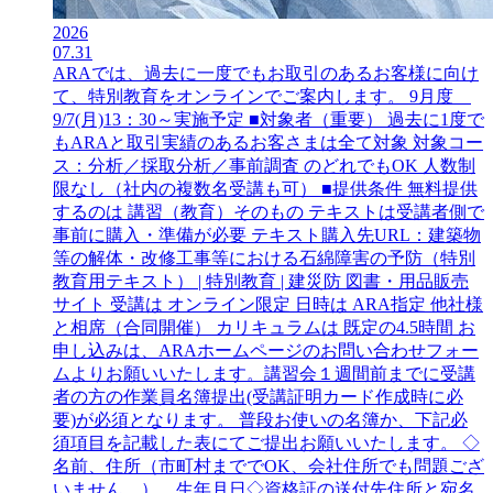
2026
07.31
ARAでは、過去に一度でもお取引のあるお客様に向け
て、特別教育をオンラインでご案内します。 9月度
9/7(月)13：30～実施予定 ■対象者（重要） 過去に1度で
もARAと取引実績のあるお客さまは全て対象 対象コー
ス：分析／採取分析／事前調査 のどれでもOK 人数制
限なし（社内の複数名受講も可） ■提供条件 無料提供
するのは 講習（教育）そのもの テキストは受講者側で
事前に購入・準備が必要 テキスト購入先URL：建築物
等の解体・改修工事等における石綿障害の予防（特別
教育用テキスト） | 特別教育 | 建災防 図書・用品販売
サイト 受講は オンライン限定 日時は ARA指定 他社様
と相席（合同開催） カリキュラムは 既定の4.5時間 お
申し込みは、ARAホームページのお問い合わせフォー
ムよりお願いいたします。講習会１週間前までに受講
者の方の作業員名簿提出(受講証明カード作成時に必
要)が必須となります。 普段お使いの名簿か、下記必
須項目を記載した表にてご提出お願いいたします。 ◇
名前、住所（市町村まででOK、会社住所でも問題ござ
いません。）、生年月日◇資格証の送付先住所と宛名