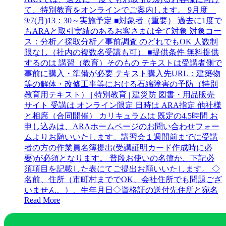
て、特別教育をオンラインでご案内します。 9月度
9/7(月)13：30～実施予定 ■対象者（重要） 過去に1度で
もARAと取引実績のあるお客さまは全て対象 対象コー
ス：分析／採取分析／事前調査 のどれでもOK 人数制
限なし（社内の複数名受講も可） ■提供条件 無料提供
するのは 講習（教育）そのもの テキストは受講者側で
事前に購入・準備が必要 テキスト購入先URL：建築物
等の解体・改修工事等における石綿障害の予防（特別
教育用テキスト） | 特別教育 | 建災防 図書・用品販売
サイト 受講は オンライン限定 日時は ARA指定 他社様
と相席（合同開催） カリキュラムは 既定の4.5時間 お
申し込みは、ARAホームページのお問い合わせフォー
ムよりお願いいたします。講習会１週間前までに受講
者の方の作業員名簿提出(受講証明カード作成時に必
要)が必須となります。 普段お使いの名簿か、下記必
須項目を記載した表にてご提出お願いいたします。 ◇
名前、住所（市町村まででOK、会社住所でも問題ござ
いません。）、生年月日◇資格証の送付先住所と宛名
Read More