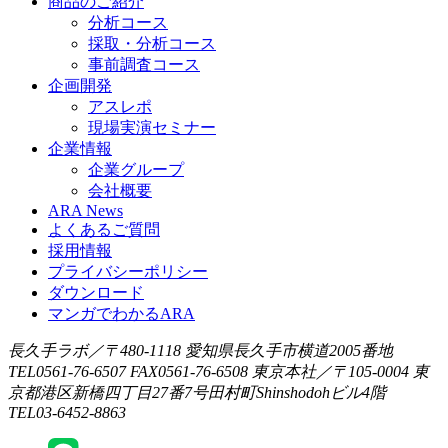
商品のご紹介
分析コース
採取・分析コース
事前調査コース
企画開発
アスレポ
現場実演セミナー
企業情報
企業グループ
会社概要
ARA News
よくあるご質問
採用情報
プライバシーポリシー
ダウンロード
マンガでわかるARA
長久手ラボ／〒480-1118 愛知県長久手市横道2005番地
TEL0561-76-6507 FAX0561-76-6508
東京本社／〒105-0004 東
京都港区新橋四丁目27番7号田村町Shinshodohビル4階
TEL03-6452-8863