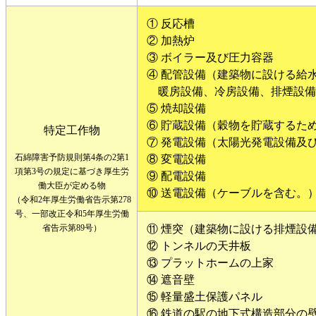
① 反応槽
② 加熱炉
③ ボイラー及び圧力容器
④ 配管設備（建築物に設ける給
暖房設備、冷房設備、排煙設備
⑤ 焼却設備
⑥ 貯蔵設備（穀物を貯蔵するた
特定工作物
⑦ 発電設備（太陽光発電設備及
石綿障害予防規則第4条の2第1
⑧ 変電設備
項第3号の規定に基づき厚生労
⑨ 配電設備
働大臣が定める物
⑩ 送電設備（ケーブルを含む。
（令和2年厚生労働省告示第278
号、一部改正令和5年厚生労働
省告示第89号）
⑪ 煙突（建築物に設ける排煙設
⑫ トンネルの天井板
⑬ プラットホームの上家
⑭ 遮音壁
⑮ 軽量盛土保護パネル
⑯ 鉄道の駅の地下式構造部分の