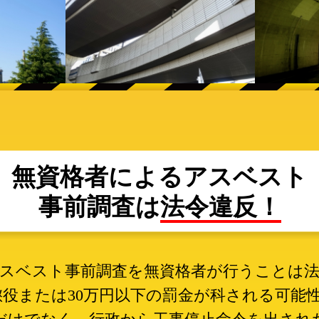
無資格者によるアスベスト
事前調査は
法令違反！
スベスト事前調査を
無資格者が行うことは
懲役または30万円以下の
罰金が科される可能