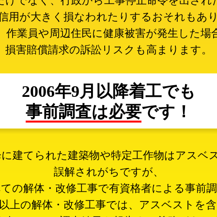
だけでなく、
行政から工事停止命令を出され
信用が大きく損なわれたりする
おそれもあ
、作業員や周辺住民に
健康被害が発生した場
損害賠償請求の訴訟リスクも高まります。
2006年9月以降着工でも
事前調査は必要
です！
以降に建てられた建築物や
特定工作物はアスベ
誤解されがちですが、
べての解体・改修工事で
有資格者による事前
以上の解体・改修工事では、
アスベストを含